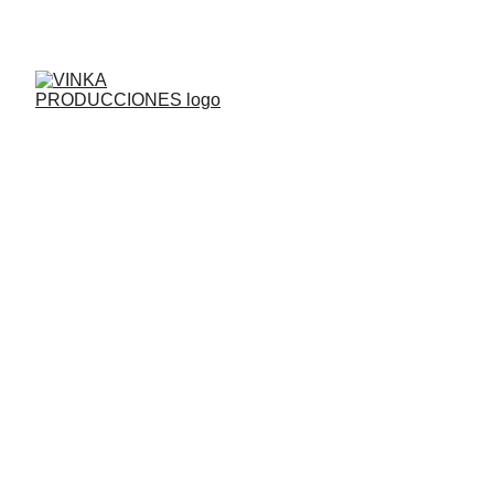
DONDE LA MUSICA Y EL ARTE, OCURREN
El Plato Fuerte, SALSA
FEST 2025
El Salsa Fest 2025 no solo fue uno de los festivales más
esperados del año, sino también una muestra clara de lo que
ocurre cuando la pasión, el talento y la organización convergen en
un solo lugar.
Nelson Romero
6/14/2026
1 min read